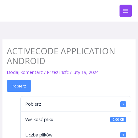
Przejdź
do
treści
ACTIVECODE APPLICATION
ANDROID
Dodaj komentarz
/ Przez
i4cfc
/
luty 19, 2024
Pobierz
Pobierz
2
Wielkość pliku
0.00 KB
Liczba plików
1