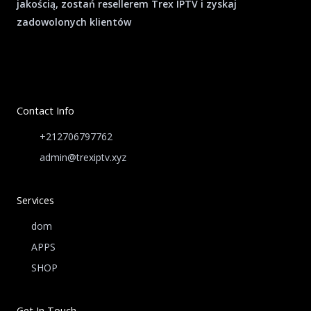
jakością, zostań resellerem Trex IPTV i zyskaj
zadowolonych klientów
Contact Info
+212706797762
admin@trexiptv.xyz
Services
dom
APPS
SHOP
Get In Touch