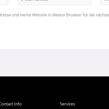
Mail-
Adresse*
resse und meine Website in diesem Browser für die nächs
Contact Info
Services