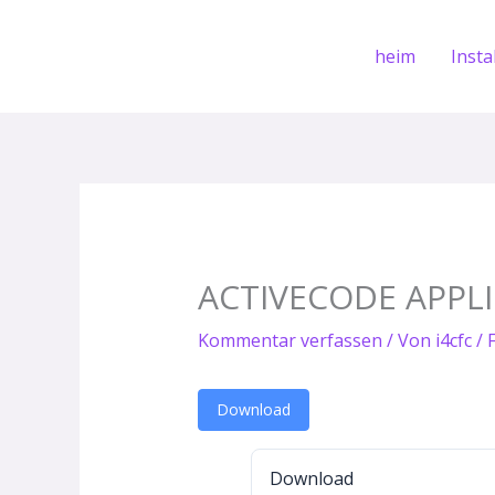
Zum
Inhalt
heim
Insta
springen
ACTIVECODE APPL
Kommentar verfassen
/ Von
i4cfc
/
Download
Download