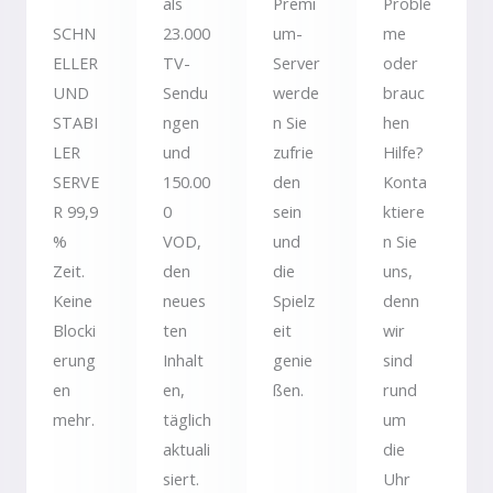
als
Premi
Proble
SCHN
23.000
um-
me
ELLER
TV-
Server
oder
UND
Sendu
werde
brauc
STABI
ngen
n Sie
hen
LER
und
zufrie
Hilfe?
SERVE
150.00
den
Konta
R 99,9
0
sein
ktiere
%
VOD,
und
n Sie
Zeit.
den
die
uns,
Keine
neues
Spielz
denn
Blocki
ten
eit
wir
erung
Inhalt
genie
sind
en
en,
ßen.
rund
mehr.
täglich
um
aktuali
die
siert.
Uhr