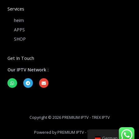
Services
heim
APPS
SHOP
Get In Touch
Our IPTV Network :
W
T
E
h
e
n
a
l
v
t
e
e
s
g
l
a
r
o
p
a
p
p
m
e
Copyright © 2026 PREMIUM IPTV - TREX IPTV
Powered by PREMIUM IPTV - TREX IPTV
German