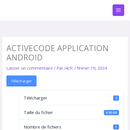
Aller
au
contenu
ACTIVECODE APPLICATION
ANDROID
Laisser un commentaire
/ Par
i4cfc
/
février 19, 2024
Télécharger
Télécharger
2
Taille du fichier
0.00 KB
Nombre de fichiers
1