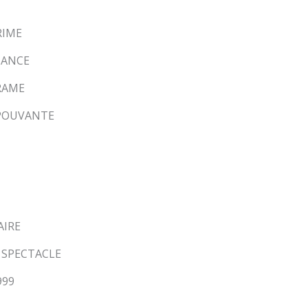
RIME
MANCE
RAME
EPOUVANTE
AIRE
T SPECTACLE
999