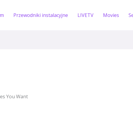
om
Przewodniki instalacyjne
LIVETV
Movies
S
es You Want