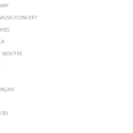
TARY
N MUSIC/CONCERT
VIES
CA
T AJOUTEE
A
ANÇAIS
K/3D