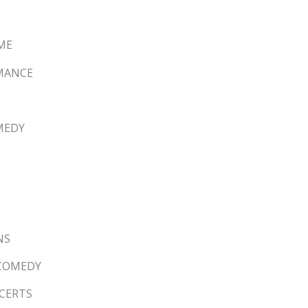
ME
OMANCE
MEDY
NS
 COMEDY
NCERTS