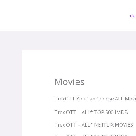
Przejdź
do
d
treści
Movies
TrexOTT You Can Choose ALL Movi
Trex OTT – ALL* TOP 500 IMDB
Trex OTT – ALL* NETFLIX MOVIES