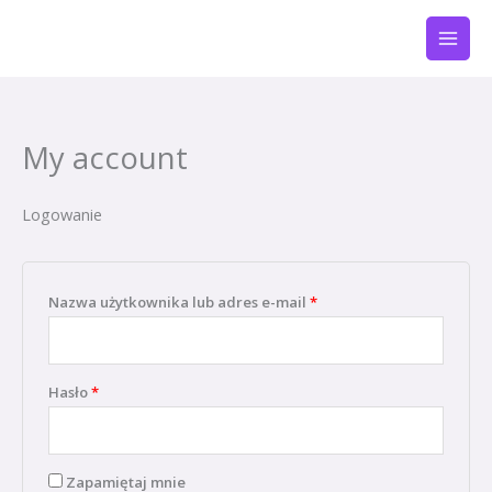
Przejdź
Wymagane
Wymagane
Wymagane
do
treści
My account
Logowanie
Nazwa użytkownika lub adres e-mail
*
Hasło
*
Zapamiętaj mnie