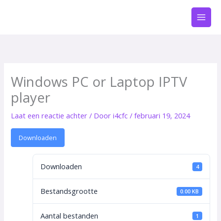
Ga
naar
de
inhoud
Windows PC or Laptop IPTV
player
Laat een reactie achter
/ Door
i4cfc
/
februari 19, 2024
Downloaden
Downloaden
4
Bestandsgrootte
0.00 KB
Aantal bestanden
1