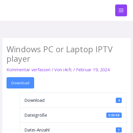
Zum
Inhalt
springen
Windows PC or Laptop IPTV
player
Kommentar verfassen
/ Von
i4cfc
/
Februar 19, 2024
Download
Download
4
Dateigröße
0.00 KB
Datei-Anzahl
1